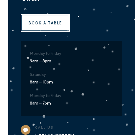
BOOK A TABLE
Monday to Friday
9am – 8pm
Saturday
8am – 10pm
Monday to Friday
8am – 7pm
CALL US
