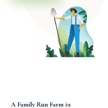
A Family Run Farm in