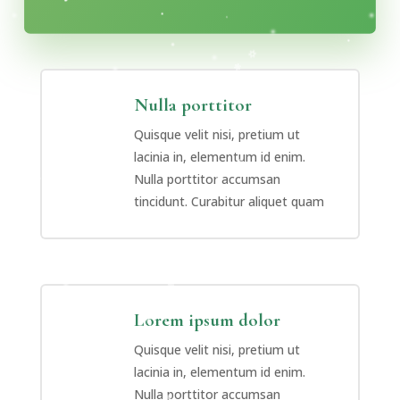
Nulla porttitor
Quisque velit nisi, pretium ut
lacinia in, elementum id enim.
Nulla porttitor accumsan
tincidunt. Curabitur aliquet quam
Lorem ipsum dolor
Quisque velit nisi, pretium ut
lacinia in, elementum id enim.
Nulla porttitor accumsan